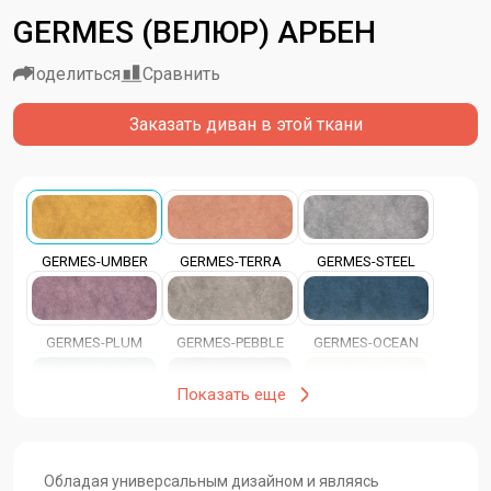
GERMES (ВЕЛЮР) АРБЕН
Поделиться
Сравнить
Заказать диван в этой ткани
GERMES-UMBER
GERMES-TERRA
GERMES-STEEL
GERMES-PLUM
GERMES-PEBBLE
GERMES-OCEAN
Показать еще
GERMES-MINT
GERMES-JAVA
GERMES-IVORY
Обладая универсальным дизайном и являясь