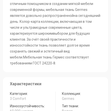
GERMES-GREY
GERMES-GREEN
GERMES-GRAFIT
отличным помощником в создании мягкой мебели
современной формы, мебельная ткань Germes
является довольно распространённойна сегодняшний
GERMES-CORAL
день. Колор-карта коллекции, включающая в том
GERMES-COCOA
GERMES-
CHOCOLATE
числе и ультрамодные современные цвета,
характеризуется широкимвыбором для будущих
клиентов. За счёт своей практичности и
GERMES-BITTER
GERMES-BEIGE
износостойкости ткань позволяет долгое время
сохранять свежий и эстетичный вид
мебели.Мебельная ткань Гермес соответствует
требованиям ГОСТ 24220-8.
Характеристики
Категория:
Коллекция:
3 Comfort
Germes
Износоустойчивость:
Тип ткани: