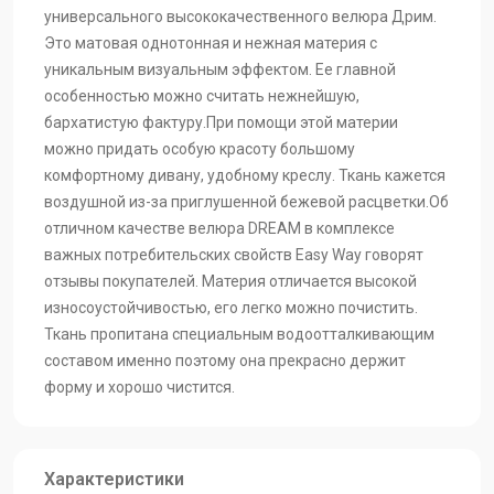
Dream-Indigo
Dream-Grey
Dream-Grafit
универсального высококачественного велюра Дрим.
Это матовая однотонная и нежная материя с
уникальным визуальным эффектом. Ее главной
особенностью можно считать нежнейшую,
Dream-Forest
Dream-Desert
Dream-Denim
бархатистую фактуру.При помощи этой материи
можно придать особую красоту большому
комфортному дивану, удобному креслу. Ткань кажется
Dream-Coral
Dream-Chocolate
Dream-Bone
воздушной из-за приглушенной бежевой расцветки.Об
отличном качестве велюра DREAM в комплексе
важных потребительских свойств Easy Way говорят
Dream-Bitter
Dream-Berry
Dream-Beige
отзывы покупателей. Материя отличается высокой
износоустойчивостью, его легко можно почистить.
Ткань пропитана специальным водоотталкивающим
Dream-Apple
составом именно поэтому она прекрасно держит
форму и хорошо чистится.
Характеристики