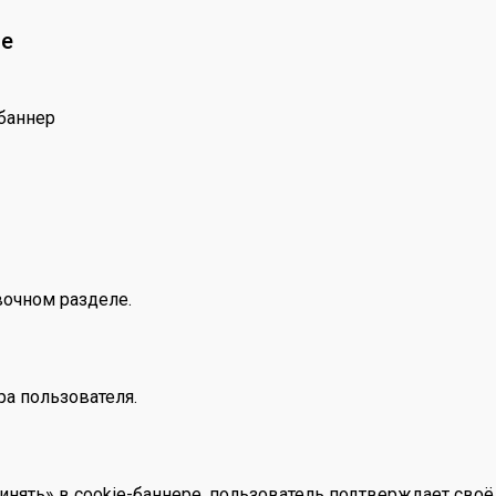
ie
-баннер
вочном разделе.
ра пользователя.
нять» в cookie-баннере, пользователь подтверждает своё 