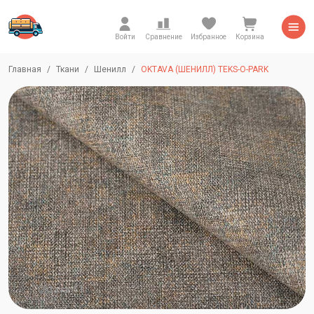
Войти
Сравнение
Избранное
Корзина
Главная
Ткани
Шенилл
OKTAVA (ШЕНИЛЛ) TEKS-O-PARK
Oktava-11