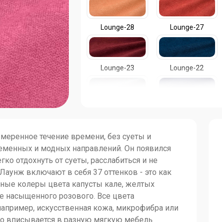
Lounge-28
Lounge-27
Lounge-23
Lounge-22
Lounge-18
Lounge-17
азмеренное течение времени, без суеты и
ременных и модных направлений. Он появился
Lounge-13
Lounge-12
гко отдохнуть от суеты, расслабиться и не
Лаунж включают в себя 37 оттенков - это как
дные колеры цвета капусты кале, желтых
Lounge-08
Lounge-07
же насыщенного розового. Все цвета
например, искусственная кожа, микрофибра или
но вписывается в разную мягкую мебель