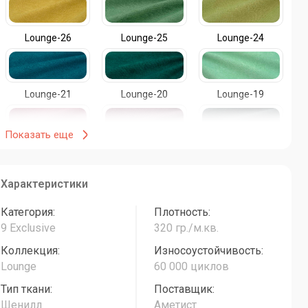
Lounge-26
Lounge-25
Lounge-24
Lounge-21
Lounge-20
Lounge-19
Показать еще
Lounge-16
Lounge-15
Lounge-14
Характеристики
Lounge-11
Lounge-10
Lounge-09
Категория:
Плотность:
9 Exclusive
320 гр./м.кв.
Коллекция:
Износоустойчивость:
Lounge-06
Lounge-05
Lounge-04
Lounge
60 000 циклов
Тип ткани:
Поставщик:
Шенилл
Аметист