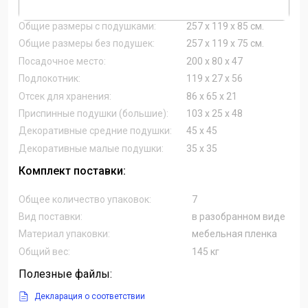
Общие размеры с подушками:
257 х 119 х 85 см.
Общие размеры без подушек:
257 х 119 х 75 см.
Посадочное место:
200 х 80 х 47
Подлокотник:
119 х 27 х 56
Отсек для хранения:
86 х 65 х 21
Приспинные подушки (большие):
103 х 25 х 48
Декоративные средние подушки:
45 х 45
Декоративные малые подушки:
35 х 35
Комплект поставки:
Общее количество упаковок:
7
Вид поставки:
в разобранном виде
Материал упаковки:
мебельная пленка
Общий вес:
145 кг
Полезные файлы:
Декларация о соответствии