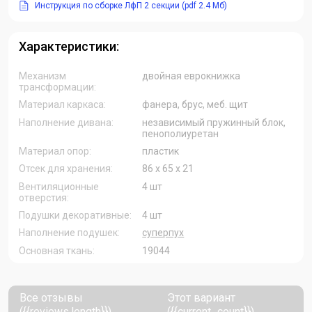
Инструкция по сборке ЛфП 2 секции (pdf 2.4 Мб)
Характеристики:
Механизм
двойная еврокнижка
трансформации:
Материал каркаса:
фанера, брус, меб. щит
Наполнение дивана:
независимый пружинный блок,
пенополиуретан
Материал опор:
пластик
Отсек для хранения:
86 х 65 х 21
Вентиляционные
4 шт
отверстия:
Подушки декоративные:
4 шт
Наполнение подушек:
суперпух
Основная ткань:
19044
Все отзывы
Этот вариант
({{reviews.length}})
({{current_count}})