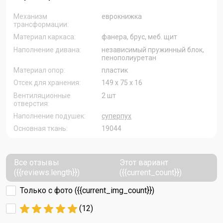
Механизм
еврокнижка
трансформации:
Материал каркаса:
фанера, брус, меб. щит
Наполнение дивана:
независимый пружинный блок,
пенополиуретан
Материал опор:
пластик
Отсек для хранения:
149 х 75 х 16
Вентиляционные
2 шт
отверстия:
Наполнение подушек:
суперпух
Основная ткань:
19044
Все отзывы
Этот вариант
({{reviews.length}})
({{current_count}})
Только с фото ({{current_img_count}})
(12)