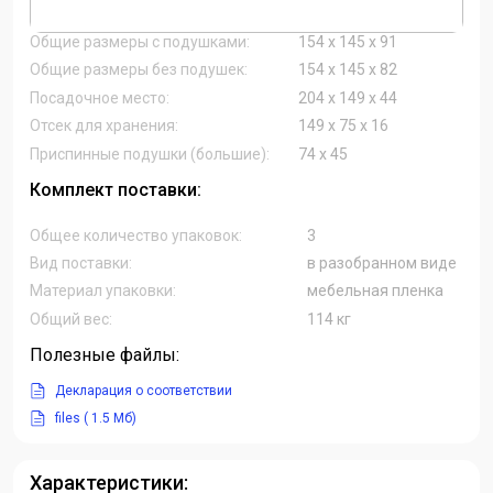
Общие размеры с подушками:
154 х 145 х 91
Общие размеры без подушек:
154 х 145 х 82
Посадочное место:
204 х 149 х 44
Отсек для хранения:
149 х 75 х 16
Приспинные подушки (большие):
74 х 45
Комплект поставки:
Общее количество упаковок:
3
Вид поставки:
в разобранном виде
Материал упаковки:
мебельная пленка
Общий вес:
114 кг
Полезные файлы:
Декларация о соответствии
files ( 1.5 Мб)
Характеристики: