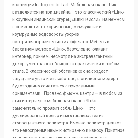
Шик-14
Шик-13
Шик-12
коллекции Instroy mebel-art. Мебельная ткань Шик
разделяется на три дизайна – это классический «Шик»
и крупный индийский огурец «Шик Пейсли». На нежном
фоне золотисто-коричневые, жемчужные и
Шик-11
Шик-9
Шик-8
изумрудные водовороты узоров
смотрятсявыразительно и эффектно. Мебель в
бархатном велюре «Шик», безусловно, оживит
Шик-7
Шик-5
Шик-4
интерьер, причем, несмотря на экстравагантный
декор, уместна эта облицовка практически в любом
стиле. В классической обстановке она создаст
Шик-3
Шик-2
ощущение уюта и спокойствия, в стилистке модерн
будет удачно сочетаться с природными
орнаментами... Прованс, фьюжн, кантри — в любом из
этих интерьеров мебельная ткань «Shik»
замечательно проявит себя.«Шик» — это
дублированный велюр и изготавливается из
стопроцентного полиэстра. Именно полиэстр делает
его невосприимчивым к истиранию и износу. Приятное
дополнение: велюр отличается устойчивостью