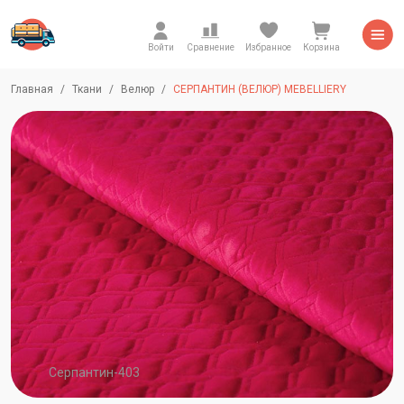
Войти
Сравнение
Избранное
Корзина
Главная
Ткани
Велюр
СЕРПАНТИН (ВЕЛЮР) MEBELLIERY
Серпантин-403