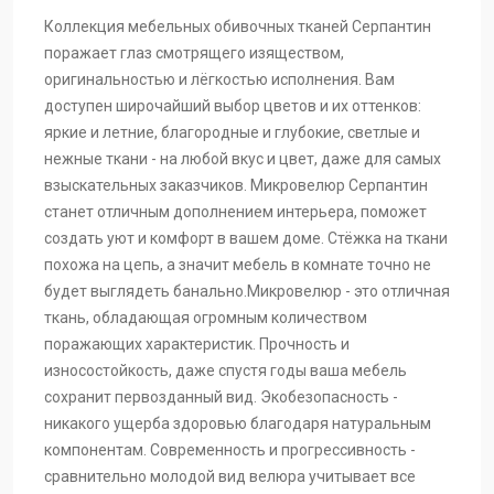
Коллекция мебельных обивочных тканей Серпантин
Серпантин-07
Серпантин-01
Серпантин
поражает глаз смотрящего изяществом,
оригинальностью и лёгкостью исполнения. Вам
доступен широчайший выбор цветов и их оттенков:
яркие и летние, благородные и глубокие, светлые и
нежные ткани - на любой вкус и цвет, даже для самых
взыскательных заказчиков. Микровелюр Серпантин
станет отличным дополнением интерьера, поможет
создать уют и комфорт в вашем доме. Стёжка на ткани
похожа на цепь, а значит мебель в комнате точно не
будет выглядеть банально.Микровелюр - это отличная
ткань, обладающая огромным количеством
поражающих характеристик. Прочность и
износостойкость, даже спустя годы ваша мебель
сохранит первозданный вид. Экобезопасность -
никакого ущерба здоровью благодаря натуральным
компонентам. Современность и прогрессивность -
сравнительно молодой вид велюра учитывает все