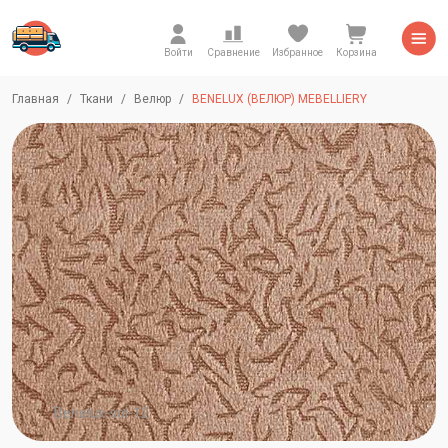
Войти
Сравнение
Избранное
Корзина
Главная
Ткани
Велюр
BENELUX (ВЕЛЮР) MEBELLIERY
Benelux-sol-12