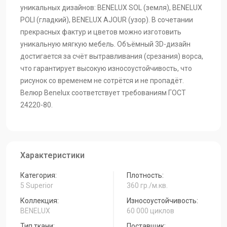
Benelux-sol-14
Benelux-poli-12
Benelux-poli-11
уникальных дизайнов: BENELUX SOL (земля), BENELUX
POLI (гладкий), BENELUX AJOUR (узор). В сочетании
прекрасных фактур и цветов можно изготовить
уникальную мягкую мебель. Объёмный 3D-дизайн
Benelux-poli-09
Benelux-poli-08
Benelux-poli-01
достигается за счёт вытравливания (срезания) ворса,
что гарантирует высокую износоустойчивость, что
рисунок со временем не сотрётся и не пропадёт.
Benelux-06-Рoli
Benelux-22-Рoli
Benelux-22-Аjour
Велюр Benelux соответствует требованиям ГОСТ
24220-80.
Benelux-22-sol
Benelux-20-Рoli
Benelux-20-Аjour
Характеристики
Benelux-19-Рoli
Benelux-19-Аjour
Benelux-19-Sol
Категория:
Плотность:
5 Superior
360 гр./м.кв.
Benelux-10-Рoli
Benelux-10-Аjour
Benelux-10-Sol
Коллекция:
Износоустойчивость:
BENELUX
60 000 циклов
Тип ткани:
Поставщик: