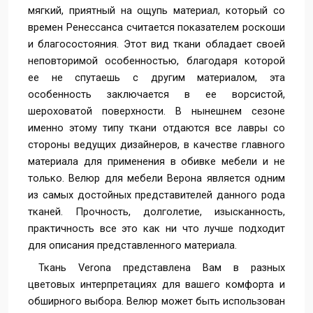
мягкий, приятный на ощупь материал, который со
времен Ренессанса считается показателем роскоши
Verona-94-Wenge
Verona-84-Grey
Verona-74(744)-Dark
и благосостояния. Этот вид ткани обладает своей
Brown
Brown
неповторимой особенностью, благодаря которой
ее не спутаешь с другим материалом, эта
особенность заключается в ее ворсистой,
Verona-69-Cyklam
Verona-66-Antracite
Verona-64-Brown
шероховатой поверхности. В нынешнем сезоне
Grey
именно этому типу ткани отдаются все лавры со
стороны ведущих дизайнеров, в качестве главного
материала для применения в обивке мебели и не
Verona-63-Red Wine
Verona-49-Terracotta
Verona-45-Old Gold
только. Велюр для мебели Верона является одним
из самых достойных представителей данного рода
тканей. Прочность, долголетие, изысканность,
Verona-38-Apple
Verona-37-Denim
Verona-35-Yellow
практичность все это как ни что лучше подходит
Green
Blue
для описания представленного материала.
Ткань Verona представлена Вам в разных
Verona-34-White
Verona-27-Jeans
Verona-24-Sand
цветовых интерпретациях для вашего комфорта и
Coffe
Blue
обширного выбора. Велюр может быть использован