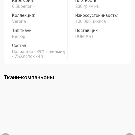
Категория:
Плотность:
6 Superior +
230 гр./м.кв.
Коллекция:
Износоустойчивость:
Verona
100 000 циклов
Тип ткани:
Поставщик:
Велюр
DOMiART
Состав:
Полиэстер - 89%Полиамид
- 7%Хлопок - 4%
Ткани-компаньоны