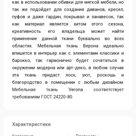
как в использовании обивки для мягкой мебели, но
так же подойдет для создания диванов, кресел,
Verona-23-Red
Verona-06-Light Grey
Verona-04-Cream
пуфов и даже гардин, покрывал и занавесок, так
как материал является хитом этого сезона,
креативность его владельца может найти
Verona-02-Black
Verona-01-White
Verona (Велюр)
применение данной ткани буквально во всех
DOMiART -
областях. Мебельная ткань Верона идеально
Мебельная ткань
Верона
впишется в интерьер как с элементами классики и
барокко, так гармонично будет сочетаться в
окружении модерна или арт-деко, в любом случае
эта ткань придаст лоск, уют, роскошь и
благородство в помещении с любым дизайном.
Мебельная ткань
Verona
соответствует
требованиям ГОСТ 24220-80.
Характеристики