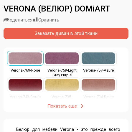
VERONA (ВЕЛЮР) DOMiART
Поделиться
Сравнить
Заказать диван в этой ткани
Verona-769-Rose
Verona-759-Light
Verona-757-Azure
Grey Purple
Verona-743-Bordo
Verona-735-
Verona-734-Beige
Leonardo
Показать еще
Verona-728-
Verona-724-Latte
Verona-714-Vanilla
Phistache
Велюр для мебели Verona - это прежде всего