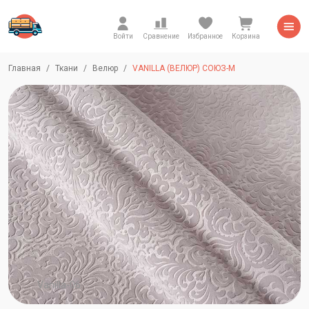
Войти
Сравнение
Избранное
Корзина
Главная
Ткани
Велюр
VANILLA (ВЕЛЮР) СОЮЗ-М
Vanilla-06