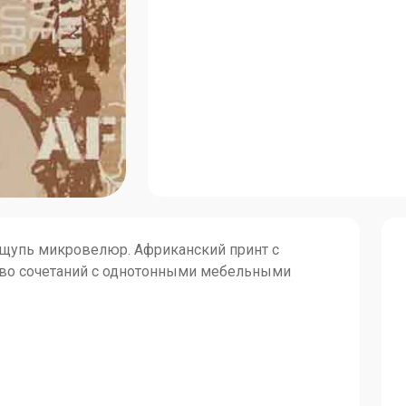
а ощупь микровелюр. Африканский принт с
во сочетаний с однотонными мебельными