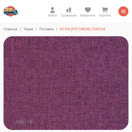
Войти
Сравнение
Избранное
Корзина
Главная
Ткани
Рогожка
KITON (РОГОЖКА) СОЮЗ-М
Kiton-14l