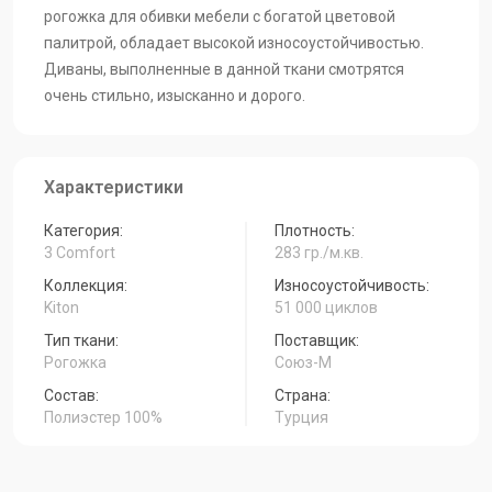
Kiton-05
Kiton-04
Kiton-03
рогожка для обивки мебели с богатой цветовой
палитрой, обладает высокой износоустойчивостью.
Диваны, выполненные в данной ткани смотрятся
очень стильно, изысканно и дорого.
Kiton-02
Kiton-01
Характеристики
Категория:
Плотность:
3 Comfort
283 гр./м.кв.
Коллекция:
Износоустойчивость:
Kiton
51 000 циклов
Тип ткани:
Поставщик:
Рогожка
Союз-М
Состав:
Страна:
Полиэстер 100%
Турция