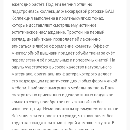
ежегодно растёт. Под эти веяния отлично
подстроилась коллекция жаккардовой рогожки BALI.
Коллекция выполнена в приятныхмягких тонах,
которые доставляют смотрящему истинное
эстетическое наслаждение. Простой, на первый
взгляд, дизайн ткани позволяет ей лаконично
вписаться в любое оформление комнаты. Эффект
многослойной вышивки придаёт объём ткани за счёт
переплетения её продольных и поперечных нитей. На
ощупь чувствуется высокое качество натурального
материала, оригинальная фактура которого делает
его подходящим практически для любых форм мягкой
мебели. Наиболее выигрышно мебельная ткань Бали
смотрится на приспинных и декоративных подушках:
комната сразу приобретает изысканный, но без
излишеств, вид. Немаловажным преимуществом ткани
Bali является её простота в уходе, что позволяет без
труда наслаждаться атмосферой домашнего уюта. В
коллекции представлена как благородная,