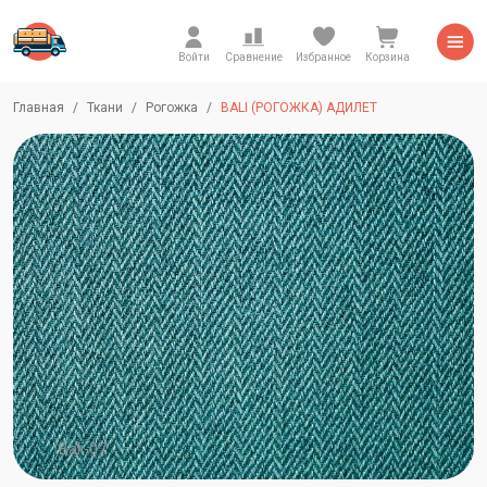
Войти
Сравнение
Избранное
Корзина
Главная
Ткани
Рогожка
BALI (РОГОЖКА) АДИЛЕТ
Bali-07