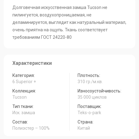
Долговечная искусственная замша Tucson не
Tucson-Cognac
Tucson-Cocoa
Tucson-Caramel
пилингуется, воздухопроницаемая, не
деламинируется, выглядит как натуральный материал,
очень приятна на ощупь. Ткань соответствует
требованиям ГОСТ 24220-80
Характеристики
Категория:
Плотность:
6 Superior +
310 гр./м.кв.
Коллекция:
Износоустойчивость:
Tucson
35 000 циклов
Тип ткани:
Поставщик:
Иск. замша
Teks-o-park
Состав:
Страна:
Полиэстер – 100%
Китай