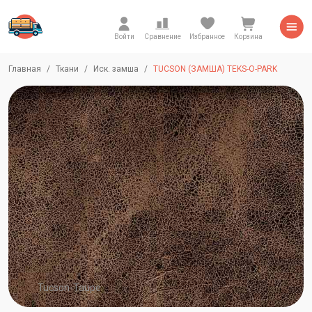
Войти
Сравнение
Избранное
Корзина
Главная
Ткани
Иск. замша
TUCSON (ЗАМША) TEKS-O-PARK
Tucson-Taupe