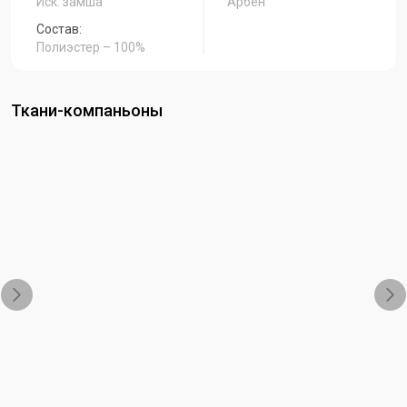
Иск. замша
Арбен
Состав:
Полиэстер – 100%
Ткани-компаньоны