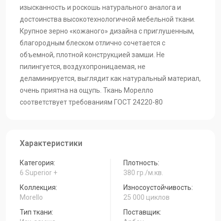
Morello-Ivory
Morello-Green
Morello-Grafit
изысканность и роскошь натурального аналога и
достоинства высокотехнологичной мебельной ткани.
Крупное зерно «кожаного» дизайна с приглушенным,
благородным блеском отлично сочетается с
Morello-Desert
Morello-Chocolate
Morello-Brown
объемной, плотной конструкцией замши. Не
пилингуется, воздухопроницаемая, не
деламинируется, выглядит как натуральный материал,
Morello-Bitter
Morello-Atlantic
Morello
очень приятна на ощупь. Ткань Морелло
соответствует требованиям ГОСТ 24220-80
Характеристики
Категория:
Плотность:
6 Superior +
380 гр./м.кв.
Коллекция:
Износоустойчивость:
Morello
25 000 циклов
Тип ткани:
Поставщик: