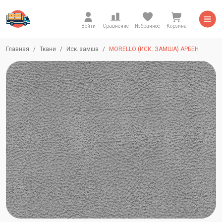
Войти
Сравнение
Избранное
Корзина
Главная
Ткани
Иск. замша
MORELLO (ИСК. ЗАМША) АРБЕН
Morello-Slate