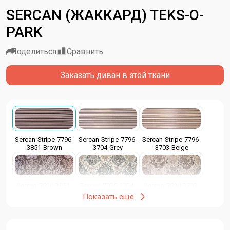
SERCAN (ЖАККАРД) TEKS-O-
PARK
Поделиться
Сравнить
Заказать диван в этой ткани
Sercan-Stripe-7796-
Sercan-Stripe-7796-
Sercan-Stripe-7796-
3851-Brown
3704-Grey
3703-Beige
Sercan-7020-3851-
Sercan-7020-3704-
Sercan-7020-3703-
Brown
Grey
Beige
Показать еще