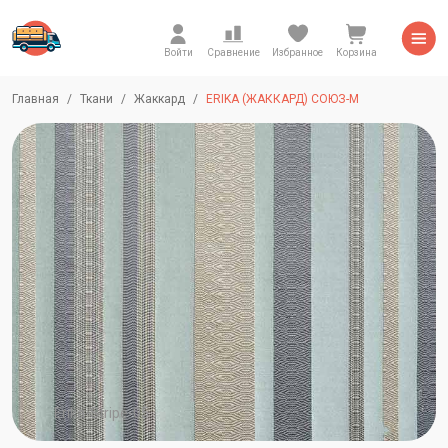
Войти
Сравнение
Избранное
Корзина
Главная
Ткани
Жаккард
ERIKA (ЖАККАРД) СОЮЗ-М
Erika-Stripe-05