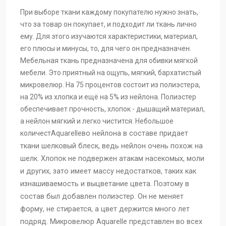
При выборе ткани каждому покупателю нужно знать,
Aquarelle-36
Aquarelle-33
Aquarelle-32
что за товар он покупает, и подходит ли ткань лично
ему. Для этого изучаются характеристики, материал,
его плюсы и минусы, то, для чего он предназначен.
Мебельная ткань предназначена для обивки мягкой
Aquarelle-30
Aquarelle-29
Aquarelle-28
мебели. Это приятный на ощупь, мягкий, бархатистый
микровелюр. На 75 процентов состоит из полиэстера,
на 20% из хлопка и ещё на 5% из нейлона. Полиэстер
Aquarelle-27
Aquarelle-26
Aquarelle-25
обеспечивает прочность, хлопок - дышащий материал,
а нейлон мягкий и легко чистится. Небольшое
количест
Aquarelle
во нейлона в составе придает
Aquarelle-23
Aquarelle-22
Aquarelle-20
ткани шелковый блеск, ведь нейлон очень похож на
шелк. Хлопок не подвержен атакам насекомых, моли
и других, зато имеет массу недостатков, таких как
Aquarelle-18
Aquarelle-17
Aquarelle-16
изнашиваемость и выцветание цвета. Поэтому в
состав был добавлен полиэстер. Он не меняет
форму, не стирается, а цвет держится много лет
Aquarelle-15
Aquarelle-14
Aquarelle-13
подряд. Микровелюр Aquarelle представлен во всех