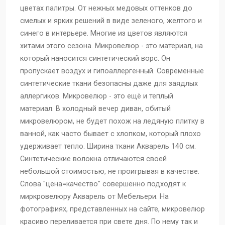
цветах палитры. От нежных медовых оттенков до
смелых и ярких решений в виде зеленого, желтого и
Aquarelle-12
Aquarelle-11
Aquarelle-09
синего в интерьере. Многие из цветов являются
хитами этого сезона. Микровелюр - это материал, на
который наносится синтетический ворс. Он
Aquarelle-08
Aquarelle-07
Aquarelle-06
пропускает воздух и гипоаллергенный. Современные
синтетические ткани безопасны даже для заядлых
Aquarelle-05
Aquarelle-04
Aquarelle-03
аллергиков. Микровелюр - это ещё и теплый
материал. В холодный вечер диван, обитый
микровелюром, не будет похож на ледяную плитку в
Aquarelle-02
Aquarelle-01
Aquarelle
ванной, как часто бывает с хлопком, который плохо
удерживает тепло. Ширина ткани Акварель 140 см.
Синтетические волокна отличаются своей
небольшой стоимостью, не проигрывая в качестве.
Слова "цена=качество" совершенно подходят к
миркровелюру Акварель от Мебельери. На
фотографиях, представленных на сайте, микровелюр
красиво переливается при свете дня. По нему так и