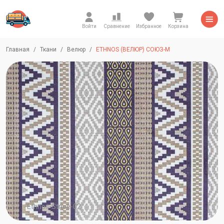
Войти
Сравнение
Избранное
Корзина
Главная
Ткани
Велюр
ETHNOS (ВЕЛЮР) СОЮЗ-М
Ethnos-Stripe-02