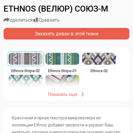
ETHNOS (ВЕЛЮР) СОЮЗ-М
Поделиться
Сравнить
Заказать диван в этой ткани
Ethnos-Stripe-02
Ethnos-Stripe-01
Ethnos-02
Ethnos-01
Ethnos
Показать еще
Красочная и яркая текстура микровелюра из
коллекции Ethnos добавит свежести и украсит Ваш
интерьер, плотное и мягкое покрытие подарит чувство