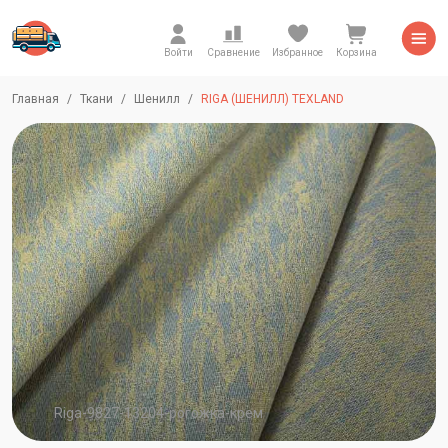
Войти
Сравнение
Избранное
Корзина
Главная
Ткани
Шенилл
RIGA (ШЕНИЛЛ) TEXLAND
Riga-9827-13204-рогожка-крем