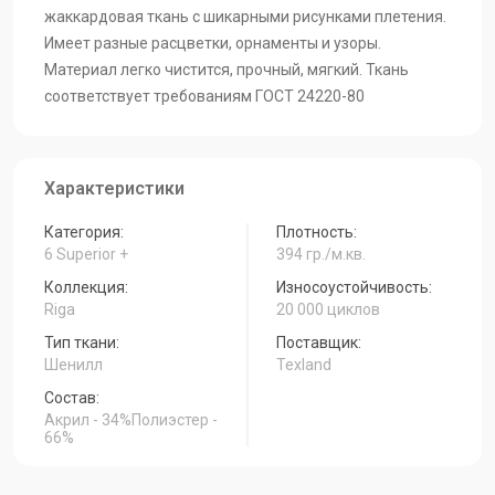
шашечка-лесная-
шашечка-синий
фантазийная-ветка-
жаккардовая ткань с шикарными рисунками плетения.
ягода
крем
Имеет разные расцветки, орнаменты и узоры.
Материал легко чистится, прочный, мягкий. Ткань
соответствует требованиям ГОСТ 24220-80
Riga-9821-13204-
Riga-9821-503-
Riga-9821-501-
фантазийная-ветка-
фантазийная-ветка-
фантазийная-ветка-
крем
лесная-ягода
синий
Характеристики
Riga
Категория:
Плотность:
6 Superior +
394 гр./м.кв.
Коллекция:
Износоустойчивость:
Riga
20 000 циклов
Тип ткани:
Поставщик:
Шенилл
Texland
Состав:
Акрил - 34%Полиэстер -
66%