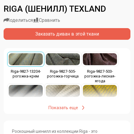
RIGA (ШЕНИЛЛ) TEXLAND
Поделиться
Сравнить
Заказать диван в этой ткани
Riga-9827-13204-
Riga-9827-505-
Riga-9827-503-
рогожка-крем
рогожка-горчица
рогожка-лесная-
ягода
Riga-9827-501-
Riga-9822-13204-
Riga-9822-505-
Показать еще
рогожка-синий
шашечка-крем
шашечка-горчица
Riga-9822-503-
Riga-9822-501-
Riga-9821-13204-
Роскошный шенилл из коллекции Riga - это