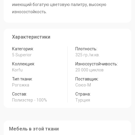
Malta 10A
Malta 09A
Malta 08A
имеющий богатую цветовую палитру, высокую
износостойкость.
Malta 7
Malta 06A
Malta 05A
Характеристики
Malta 04A
Malta 03A
Malta 01A
Категория:
Плотность:
5 Superior
325 гр./м.кв.
Коллекция:
Износоустойчивость:
Korfu
20 000 циклов
Malta 16A
Тип ткани:
Поставщик:
Рогожка
Союз-М
Состав:
Страна:
Полиэстер - 100%
Турция
Мебель в этой ткани