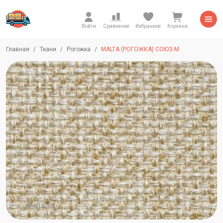
Войти
Сравнение
Избранное
Корзина
Главная
Ткани
Рогожка
MALTA (РОГОЖКА) СОЮЗ-М
Malta 46