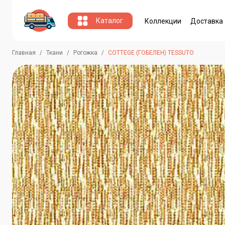
Каталог
Коллекции
Доставка
Главная
Ткани
Рогожка
COTTEGE (ГОБЕЛЕН) TESSUTO