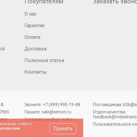
Покупателям
Заказать звон
О нас
Гарантия
Оплата
ей
Доставка
Полезные статьи
Контакты
 А.
Звоните:
+7 (499) 990-19-48
Поставщикам:
b2b@si
7965
Пишите:
sale@simoni.ru
Отдел качества:
feedback@mebelnavse
ерта
Согласие на сбор cookie
Пользовательское с
ьзование cookie и
Принять
ательским