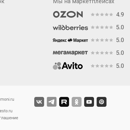
ок
Мы на маркетплейсах
4.9
5.0
5.0
5.0
5.0
moni.ru
sto.ru
оглашение