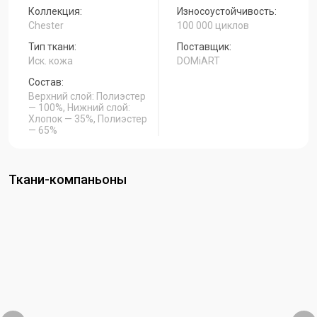
Коллекция:
Износоустойчивость:
Chester
100 000 циклов
Тип ткани:
Поставщик:
Иск. кожа
DOMiART
Состав:
Верхний слой: Полиэстер
— 100%, Нижний слой:
Хлопок — 35%, Полиэстер
— 65%
Ткани-компаньоны