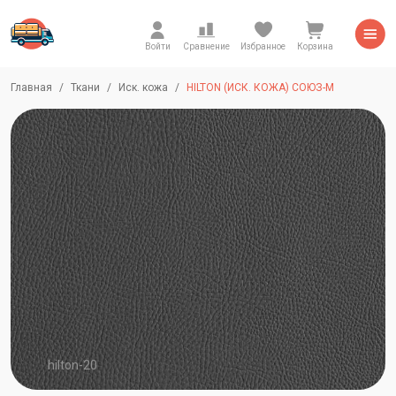
Войти
Сравнение
Избранное
Корзина
Главная
Ткани
Иск. кожа
HILTON (ИСК. КОЖА) СОЮЗ-М
hilton-20