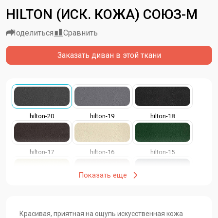
HILTON (ИСК. КОЖА) СОЮЗ-М
Поделиться
Сравнить
Заказать диван в этой ткани
hilton-20
hilton-19
hilton-18
hilton-17
hilton-16
hilton-15
Показать еще
hilton-14
hilton-13
hilton-12
Красивая, приятная на ощупь искусственная кожа