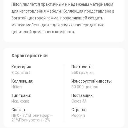
hilton-11
hilton-10
hilton-09
Hilton является практичным и надёжным материалом
для изготовления мебели. Коллекция представлена в
богатой цветовой гамме, позволяющей создать
мягкую мебель даже для самых привередливых
hilton-08
hilton-07
hilton-06
ценителей домашнего комфорта.
hilton-05
hilton-04
hilton-03
Характеристики
Категория:
Плотность:
hilton-02
hilton-01
3 Comfort
550 гр./м.кв.
Коллекция:
Износоустойчивость:
Hilton
30 000 циклов
Тип ткани:
Поставщик:
Иск. кожа
Союз-М
Состав:
Страна:
ПВХ - 77%Полиэфир -
Россия
21%Полиуретан - 2%