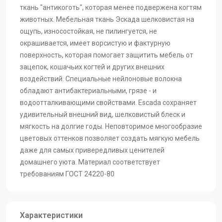
Escada - Lungo
Escada - Fog
Escada - Emerald
ткань "антикоготь", которая менее подвержена когтям
животных. Мебельная ткань Эскада шелковистая на
ощупь, износостойкая, не пилингуется, не
Escada - Blossom
окрашивается, имеет ворсистую и фактурную
Escada - Ash
поверхность, которая помогает защитить мебель от
зацепок, кошачьих когтей и других внешних
воздействий. Специальные нейлоновые волокна
обладают антибактериальными, грязе - и
водоотталкивающими свойствами. Escada сохраняет
удивительный внешний вид, шелковистый блеск и
мягкость на долгие годы. Неповторимое многообразие
цветовых оттенков позволяет создать мягкую мебель
даже для самых привередливых ценителей
домашнего уюта. Материал соответствует
требованиям ГОСТ 24220-80
Характеристики