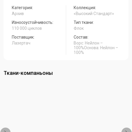
Категория:
Коллекция:
Архив
«Высокий Стандарт»
Износоустойчивость:
Тип ткани:
110 000 циклов
Флок
Поставщик:
Состав:
Лазертач
Ворс: Нейлон –
100%Основа: Нейлон –
100%
Ткани-компаньоны