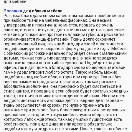
для мебели.
Рогожка
для обивки мебели:
Рогожка благодаря своим качествам занимает особое место
при выборе ткани на мебельных фабриках. Она весьма
универсальна и практична: не мнется, порвать её очень
сложно, стирать не нужно, достаточно смахнуть загрязнение
мягкой щеточкой или протереть влажной губкой, а расцветка
ограничивается лишь фантазией. Ткань долго сохраняет
первоначальный вид, так как благодаря своей эластичности
не деформируется и сохраняет форму на долгие годы. Мебель
с обивкой из рогожки идеально подойдёт семье с маленькими
детьми, так как ткань гипоаллергенна, в ней не заводятся
пылевые клещи и она антибактериальна. Подойдет как для
офиса, так и для дома, а благодаря своей обширной цветовой
гамме удовлетворит любого эстета. Такую мебель можно
подобрать под любые обои, шторы или гарнитур. Так же без
неё невозможно представить эко-стиль, так как рогожка
абсолютна экологична, она прекрасно будет смотреться и в
стиле кантри, и прованс, а если обивка будет светлых холодных
тонов, то отлично впишется скандинавский стиль. Но при всех
её достоинствах есть и «ложка дегтя», вернее две. Первая —
ткань рассыпается на срезах, это нужно принимать во
внимание при раскрое, быть более аккуратным и осторожным
при пошиве, а вторая — такую мебель нужно оберегать от
когтистых лапок животных, так как у милых пушистиков есть
особенность: при виде дивана или кресла, обязательно
подойти к нему и подрать его когтями. После, такого на обивке