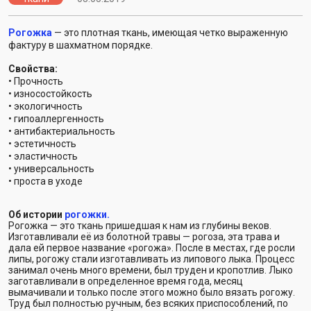
Рогожка
— это плотная ткань, имеющая четко выраженную
фактуру в шахматном порядке.
Свойства:
• Прочность
• износостойкость
• экологичность
• гипоаллергенность
• антибактериальность
• эстетичность
• эластичность
• универсальность
• проста в уходе
Об истории
рогожки.
Рогожка — это ткань пришедшая к нам из глубины веков.
Изготавливали её из болотной травы — рогоза, эта трава и
дала ей первое название «рогожа». После в местах, где росли
липы, рогожу стали изготавливать из липового лыка. Процесс
занимал очень много времени, был труден и кропотлив. Лыко
заготавливали в определенное время года, месяц
вымачивали и только после этого можно было вязать рогожу.
Труд был полностью ручным, без всяких приспособлений, по