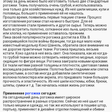
этому за день можно было изготовить только две стандартные
рогожки. Ткань получалось очень грубой, и использовалась
она только для хозяйственных нужд. Из неё шили мешки, кули и
половицы, большего применения ей не нашлось.
Прошло время, появились первые ткацкие станки. Процесс
изготовления рогожки стал на много быстрее. Для её
изготовления стали применять и другое сырье. Теперь можно
было встретить полотно, сотканное изо льна, шерсти, конопли
или хлопка, но применение оставалось прежним.
Пика своей популярности рогожка достигла в ХХв. В
разорившейся после войны Франции, тогда еще мало кому
известный модельер Коко Шанель, обратила свое внимание на
не дорогие практичные ткани. Рогожка пришлась весьма
кстати. Коко одела в неё весь свет. Она показала, как из когда-
то грубой ткани можно сотворить невероятно модные, хорошо
сидящие по фигуре вещи. Рогожка заиграла новыми красками.
Её ткали нитями разной толщины и плотности, цветовая гамма
восхищала разнообразием. Полотна были гладкими или слегка
ворсистыми, а состав иногда добавляли синтетические
волокна полиэстера или акрила, это придавало ткани большую
прочность и эластичность. Из неё шили костюмы, юбки, брюки,
шляпы, сумки и т.д. Так началась новая жизнь рогожки.
Применение
рогожки
сегодня:
На сегодняшний день рогожка имеет широкое
распространение в разных отраслях. Сейчас из неё шьют не
только мешки и одежду, но так же используют в пошиве штор,
портьер, применяют в дизайне отделки помещений и обивки