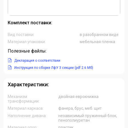
Комплект поставки:
Вид поставки:
в разобранном виде
Материал упаковки:
мебельная пленка
Полезные файлы:
Декларация о соответствии
Инструкция по сборке ЛфУ 3 секции (pdf 2.6 Мб)
Характеристики:
Механизм
двойная еврокнижка
трансформации:
Материал каркаса:
фанера, брус, меб. щит
Наполнение дивана:
независимый пружинный блок,
пенополиуретан
Материал опор:
пластик