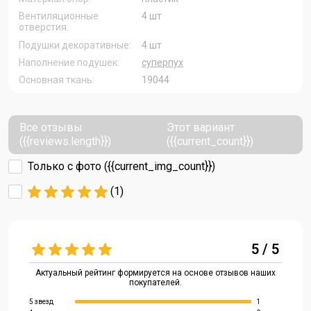
Вентиляционные
4 шт
отверстия:
Подушки декоративные:
4 шт
Наполнение подушек:
суперпух
Основная ткань:
19044
Все отзывы
Этот вариант
({{reviews.length}})
({{current_count}})
Только с фото ({{current_img_count}})
(1)
5 / 5
Актуальный рейтинг формируется на основе отзывов наших
покупателей.
5 звезд
1